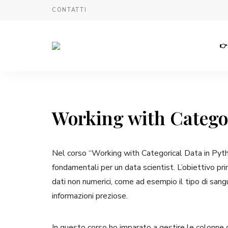
CONTATTI
👉
Giuseppe
Legrottaglie
Working with Categor
Nel corso “Working with Categorical Data in Python
fondamentali per un data scientist. L’obiettivo pr
dati non numerici, come ad esempio il tipo di san
informazioni preziose.
In questo corso ho imparato a gestire le colonne di