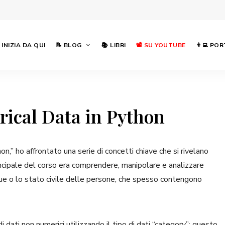
INIZIA DA QUI
📝 BLOG
📚 LIBRI
📽 SU YOUTUBE
👨‍💻 PO
ical Data in Python
,” ho affrontato una serie di concetti chiave che si rivelano
incipale del corso era comprendere, manipolare e analizzare
gue o lo stato civile delle persone, che spesso contengono
 dati non numerici utilizzando il tipo di dati “category”; questo