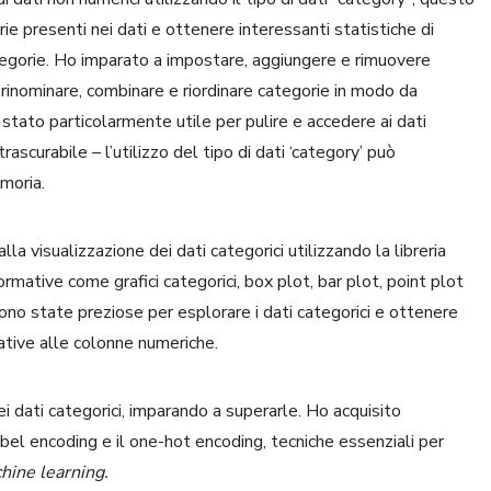
e presenti nei dati e ottenere interessanti statistiche di
tegorie. Ho imparato a impostare, aggiungere e rimuovere
, rinominare, combinare e riordinare categorie in modo da
 stato particolarmente utile per pulire e accedere ai dati
rascurabile – l’utilizzo del tipo di dati ‘category’ può
moria.
a visualizzazione dei dati categorici utilizzando la libreria
ormative come grafici categorici, box plot, bar plot, point plot
ono state preziose per esplorare i dati categorici e ottenere
lative alle colonne numeriche.
dei dati categorici, imparando a superarle. Ho acquisito
abel encoding e il one-hot encoding, tecniche essenziali per
hine learning.