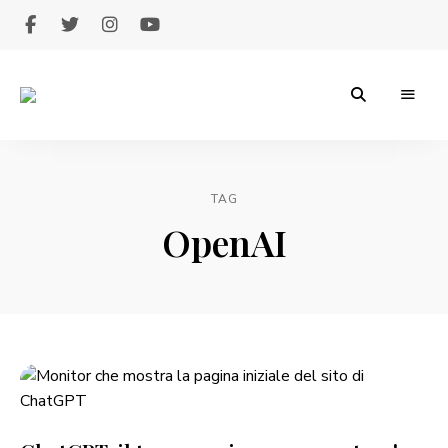
Giuseppe
Legrottaglie
TAG
OpenAI