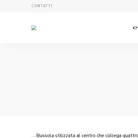
CONTATTI
👉
Giuseppe
Legrottaglie