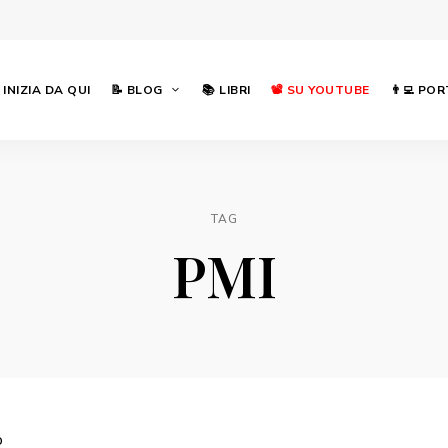
INIZIA DA QUI
📝 BLOG
📚 LIBRI
📽 SU YOUTUBE
👨‍💻 PO
TAG
PMI