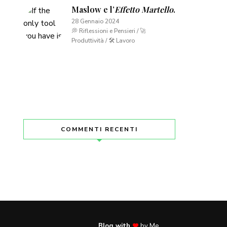
Maslow e l’
Effetto Martello
.
28 Gennaio 2024
💭 Riflessioni e Pensieri / 🚀
Produttività / 🛠 Lavoro
COMMENTI RECENTI
Blog with
by Me.