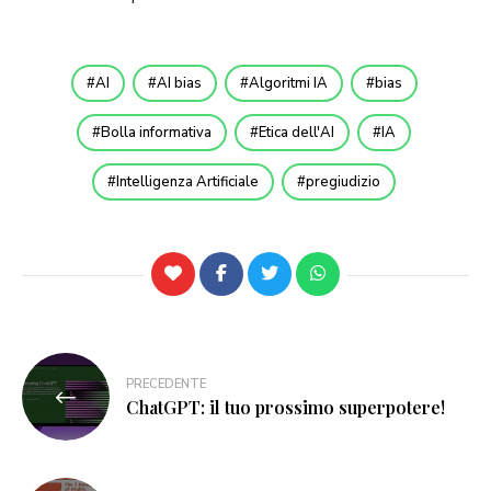
AI
AI bias
Algoritmi IA
bias
Bolla informativa
Etica dell'AI
IA
Intelligenza Artificiale
pregiudizio
Navigazione
PRECEDENTE
articoli
ChatGPT: il tuo prossimo superpotere!