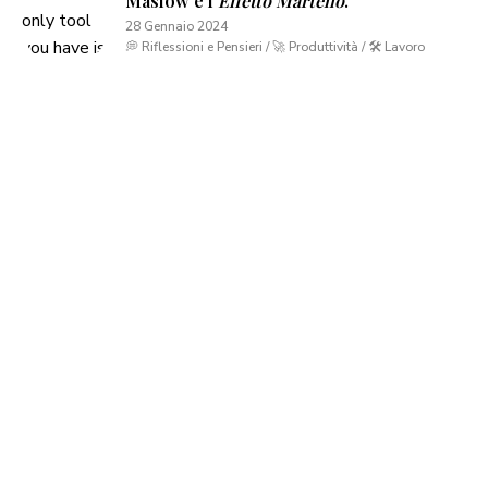
Maslow e l’
Effetto Martello
.
28 Gennaio 2024
💭 Riflessioni e Pensieri / 🚀 Produttività / 🛠 Lavoro